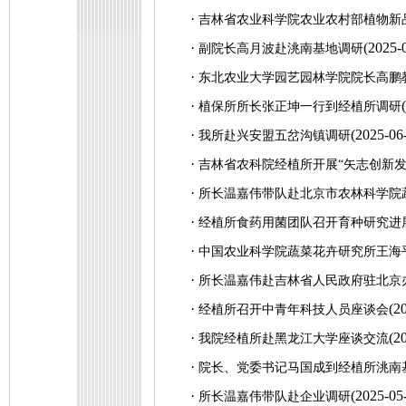
·
吉林省农业科学院农业农村部植物新
·
(2025-
副院长高月波赴洮南基地调研
·
东北农业大学园艺园林学院院长高鹏
·
植保所所长张正坤一行到经植所调研
·
(2025-06
我所赴兴安盟五岔沟镇调研
·
吉林省农科院经植所开展“矢志创新发
·
所长温嘉伟带队赴北京市农林科学院
·
经植所食药用菌团队召开育种研究进
·
中国农业科学院蔬菜花卉研究所王海
·
所长温嘉伟赴吉林省人民政府驻北京
·
(2
经植所召开中青年科技人员座谈会
·
(2
我院经植所赴黑龙江大学座谈交流
·
院长、党委书记马国成到经植所洮南
·
(2025-05
所长温嘉伟带队赴企业调研